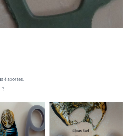
us élaborées.
i ?