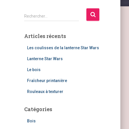
R
Rechercher…
e
c
h
Articles récents
e
r
Les coulisses de la lanterne Star Wars
c
h
Lanterne Star Wars
e
Le bois
r
Fraîcheur printanière
:
Rouleaux à texturer
Catégories
Bois