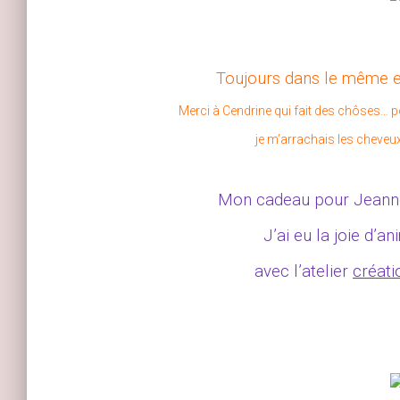
Toujours dans le même es
Merci à
Cendrine qui fait des chôses…
po
je m’arrachais les cheveu
Mon cadeau pour Jeanne q
J’ai eu la joie d’a
avec l’atelier
créati