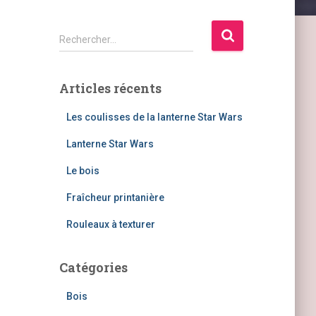
R
Rechercher…
e
c
h
Articles récents
e
r
Les coulisses de la lanterne Star Wars
c
h
Lanterne Star Wars
e
Le bois
r
Fraîcheur printanière
:
Rouleaux à texturer
Catégories
Bois