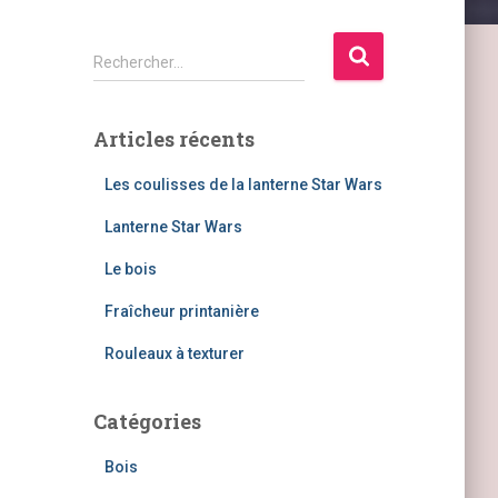
R
Rechercher…
e
c
h
Articles récents
e
r
Les coulisses de la lanterne Star Wars
c
h
Lanterne Star Wars
e
Le bois
r
Fraîcheur printanière
:
Rouleaux à texturer
Catégories
Bois