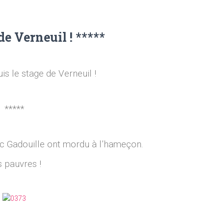
de Verneuil ! *****
uis le stage de Verneuil !
*****
ec Gadouille ont mordu à l’hameçon.
 pauvres !