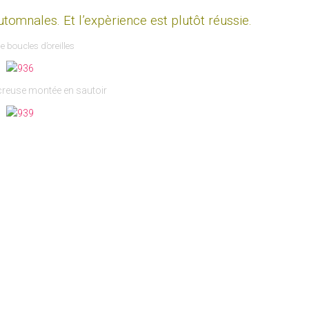
utomnales. Et l’expèrience est plutôt réussie.
e boucles d’oreilles
creuse montée en sautoir