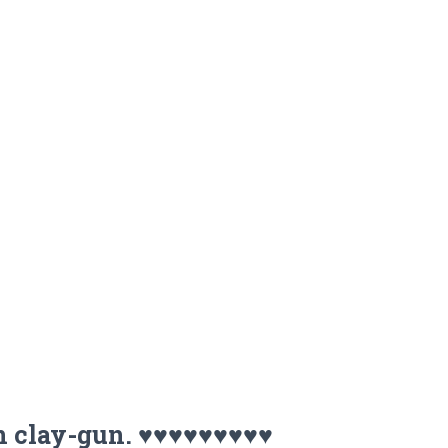
n clay-gun. ♥♥♥♥♥♥♥♥♥