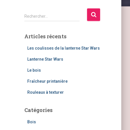
R
Rechercher…
e
c
h
Articles récents
e
r
Les coulisses de la lanterne Star Wars
c
h
Lanterne Star Wars
e
Le bois
r
Fraîcheur printanière
:
Rouleaux à texturer
Catégories
Bois