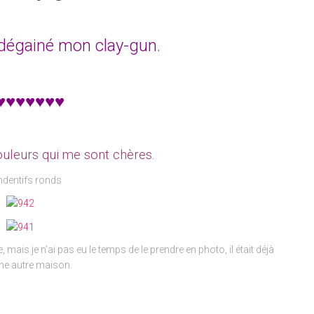
 dégainé mon clay-gun.
♥♥♥♥♥♥♥
uleurs qui me sont chères.
ndentifs ronds
 mais je n’ai pas eu le temps de le prendre en photo, il était déjà
ne autre maison.