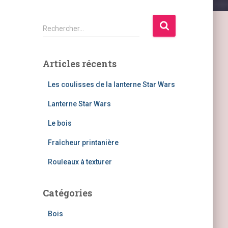
R
Rechercher…
e
c
h
Articles récents
e
r
Les coulisses de la lanterne Star Wars
c
h
Lanterne Star Wars
e
Le bois
r
Fraîcheur printanière
:
Rouleaux à texturer
Catégories
Bois