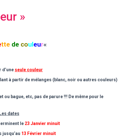
leur »
e
tt
e
de
c
o
ul
eu
r
«
r d’une
seule couleur
llant à partir de mélanges (blanc, noir ou autres couleurs)
t ou bague, etc, pas de parure !!!
De même pour le
Les dates
terminent le
23 Janvier minuit
s
jusqu’au
13 Février minuit