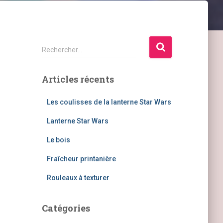
R
Rechercher…
e
c
Articles récents
h
e
r
Les coulisses de la lanterne Star Wars
c
Lanterne Star Wars
h
e
Le bois
r
Fraîcheur printanière
:
Rouleaux à texturer
Catégories