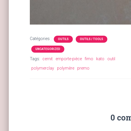
Catégories :
OUTILS
OUTILS / TOOLS
UNCATEGORIZED
Tags:
cernit
emporte-pièce
fimo
kato
outil
polymerclay
polymère
premo
0 co