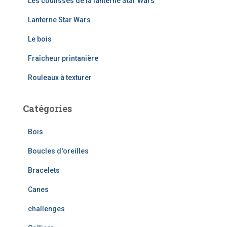
Les coulisses de la lanterne Star Wars
c
Lanterne Star Wars
h
e
Le bois
r
Fraîcheur printanière
:
Rouleaux à texturer
Catégories
Bois
Boucles d'oreilles
Bracelets
Canes
challenges