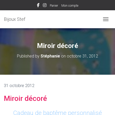
Panier
Mon compte
Bijoux Stef
OUVRI
Miroir décoré
Published by
Stéphanie
on
octobre 31, 2012
31 octobre 2012
Miroir décoré
Cadeau de baptême personnalisé