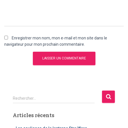
Enregistrer mon nom, mon e-mail et mon site dans le
navigateur pour mon prochain commentaire.
R
Rechercher…
e
c
Articles récents
h
e
r