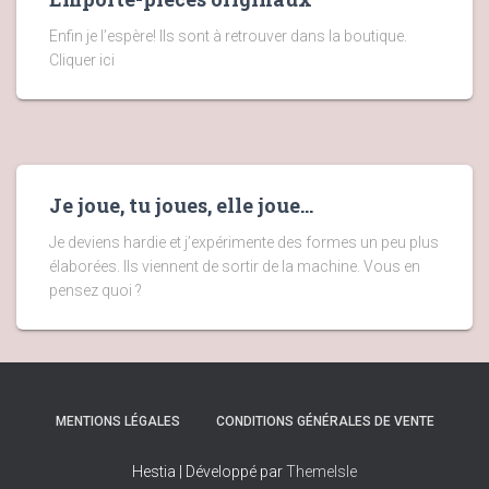
Enfin je l’espère! Ils sont à retrouver dans la boutique.
Cliquer ici
Je joue, tu joues, elle joue…
Je deviens hardie et j’expérimente des formes un peu plus
élaborées. Ils viennent de sortir de la machine. Vous en
pensez quoi ?
MENTIONS LÉGALES
CONDITIONS GÉNÉRALES DE VENTE
Hestia | Développé par
ThemeIsle