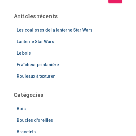
e
c
Articles récents
h
e
r
Les coulisses de la lanterne Star Wars
c
Lanterne Star Wars
h
e
Le bois
r
Fraîcheur printanière
:
Rouleaux à texturer
Catégories
Bois
Boucles d'oreilles
Bracelets