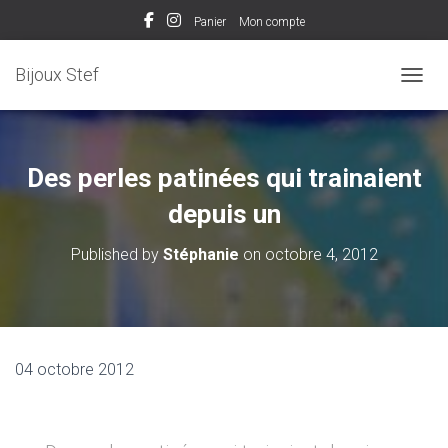
Panier
Mon compte
Bijoux Stef
OUVRI
Des perles patinées qui trainaient
depuis un
Published by
Stéphanie
on
octobre 4, 2012
04 octobre 2012