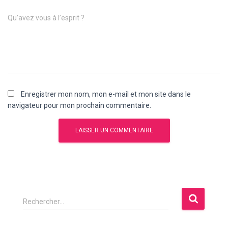
Qu’avez vous à l’esprit ?
Enregistrer mon nom, mon e-mail et mon site dans le
navigateur pour mon prochain commentaire.
R
Rechercher…
e
c