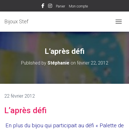
Panier
Mon compte
Bijoux Stef
OUVRI
L’après défi
Published by
Stéphanie
on
février 22, 2012
22 février 2012
L’après défi
En plus du bijou qui participait au défi « Palette de