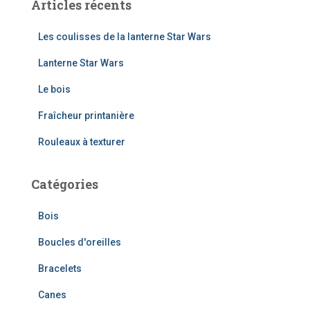
Articles récents
h
e
r
Les coulisses de la lanterne Star Wars
c
Lanterne Star Wars
h
e
Le bois
r
Fraîcheur printanière
:
Rouleaux à texturer
Catégories
Bois
Boucles d'oreilles
Bracelets
Canes