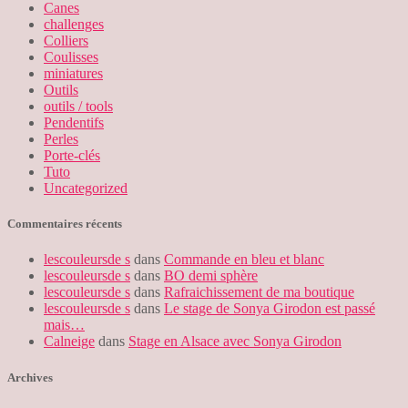
Canes
challenges
Colliers
Coulisses
miniatures
Outils
outils / tools
Pendentifs
Perles
Porte-clés
Tuto
Uncategorized
Commentaires récents
lescouleursde s
dans
Commande en bleu et blanc
lescouleursde s
dans
BO demi sphère
lescouleursde s
dans
Rafraichissement de ma boutique
lescouleursde s
dans
Le stage de Sonya Girodon est passé
mais…
Calneige
dans
Stage en Alsace avec Sonya Girodon
Archives