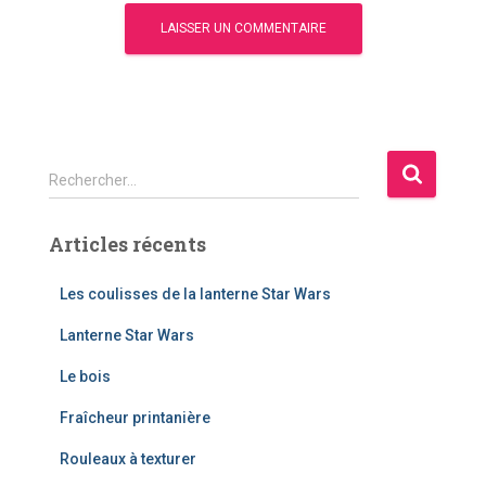
R
Rechercher…
e
c
Articles récents
h
e
r
Les coulisses de la lanterne Star Wars
c
Lanterne Star Wars
h
e
Le bois
r
Fraîcheur printanière
:
Rouleaux à texturer