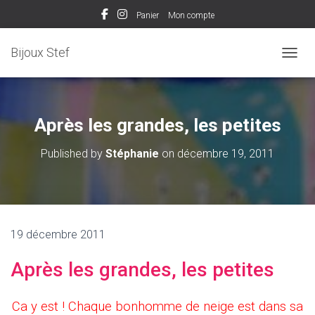
Panier
Mon compte
Bijoux Stef
OUVRI
Après les grandes, les petites
Published by
Stéphanie
on
décembre 19, 2011
19 décembre 2011
Après les grandes, les petites
Ca y est ! Chaque bonhomme de neige est dans sa