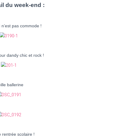
il du week-end :
i n’est pas commode !
r dandy chic et rock !
ille ballerine
 rentrée scolaire !