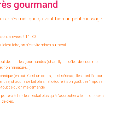
très gourmand
i après-midi que ça vaut bien un petit message.
 sont arrivées à 14h30.
laient faire, on s’est vite mises au travail.
 tout de suite les gourmandes (chantilly qui déborde, esquimeau
 non miniature… ).
que (eh oui ! C’est un cours, c’est sérieux, elles sont là pour
’amuse, chacune se fait plaisir et décore à son goût. Je n’impose
ue tout ce qu’on me demande.
orte-clé. Il ne leur restait plus qu’à l’accrocher à leur trousseau
de clés.