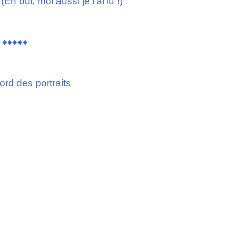
Eh oui, moi aussi je l’ai lu !)
♦♦♦♦♦
ord des portraits