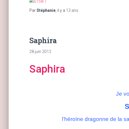
Par
Stéphanie
, il y a
13 ans
Saphira
28 juin 2012
Saphira
Je v
S
l’héroïne dragonne de la s