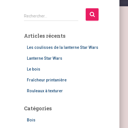
R
Rechercher…
e
c
h
Articles récents
e
r
Les coulisses de la lanterne Star Wars
c
h
Lanterne Star Wars
e
Le bois
r
Fraîcheur printanière
:
Rouleaux à texturer
Catégories
Bois