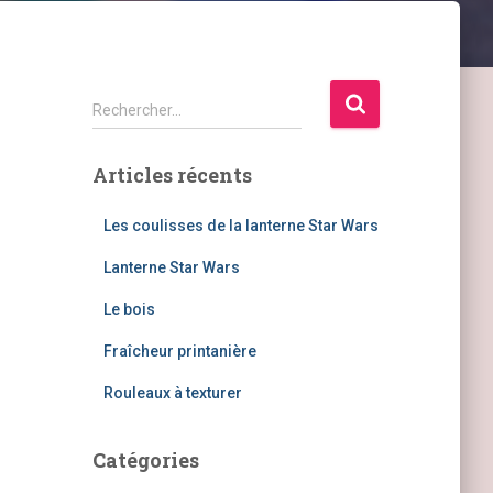
R
Rechercher…
e
c
Articles récents
h
e
r
Les coulisses de la lanterne Star Wars
c
Lanterne Star Wars
h
e
Le bois
r
Fraîcheur printanière
:
Rouleaux à texturer
Catégories