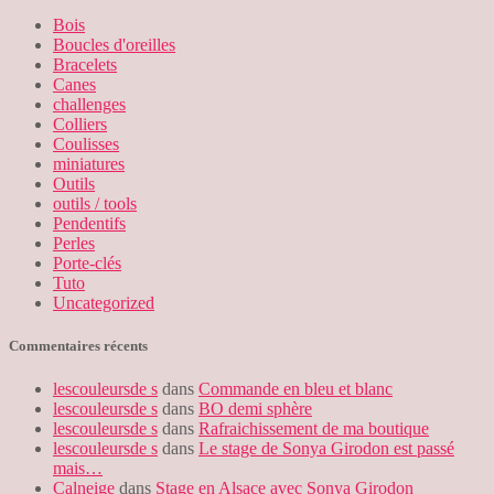
Bois
Boucles d'oreilles
Bracelets
Canes
challenges
Colliers
Coulisses
miniatures
Outils
outils / tools
Pendentifs
Perles
Porte-clés
Tuto
Uncategorized
Commentaires récents
lescouleursde s
dans
Commande en bleu et blanc
lescouleursde s
dans
BO demi sphère
lescouleursde s
dans
Rafraichissement de ma boutique
lescouleursde s
dans
Le stage de Sonya Girodon est passé
mais…
Calneige
dans
Stage en Alsace avec Sonya Girodon