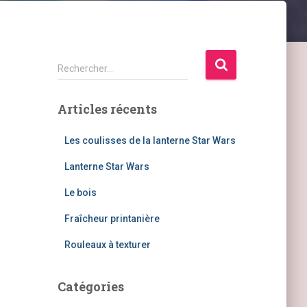
R
Rechercher…
e
c
Articles récents
h
e
r
Les coulisses de la lanterne Star Wars
c
Lanterne Star Wars
h
e
Le bois
r
Fraîcheur printanière
:
Rouleaux à texturer
Catégories