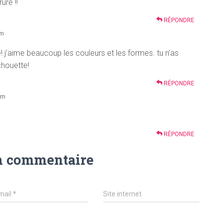
ure !!
RÉPONDRE
pm
re! j’aime beaucoup les couleurs et les formes. tu n’as
chouette!
RÉPONDRE
pm
RÉPONDRE
n commentaire
mail
*
Site internet