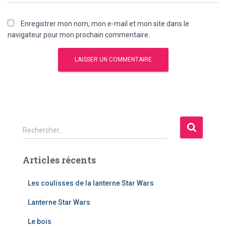
Enregistrer mon nom, mon e-mail et mon site dans le
navigateur pour mon prochain commentaire.
R
Rechercher…
e
c
Articles récents
h
e
r
Les coulisses de la lanterne Star Wars
c
Lanterne Star Wars
h
e
Le bois