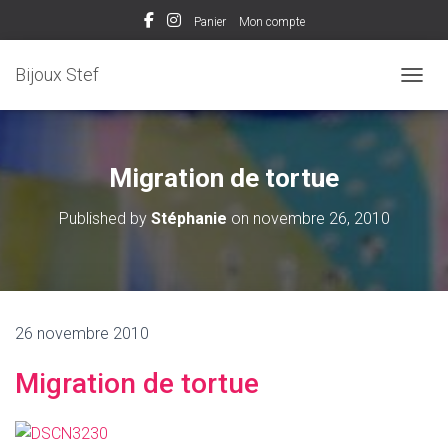
Panier
Mon compte
Bijoux Stef
OUVRI
Migration de tortue
Published by
Stéphanie
on
novembre 26, 2010
26 novembre 2010
Migration de tortue