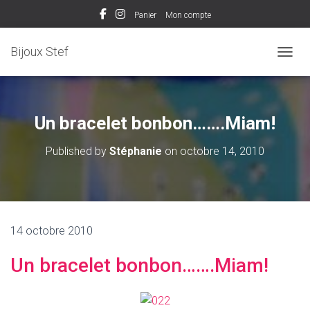
Panier
Mon compte
Bijoux Stef
OUVRI
Un bracelet bonbon…….Miam!
Published by
Stéphanie
on
octobre 14, 2010
14 octobre 2010
Un bracelet bonbon…….Miam!