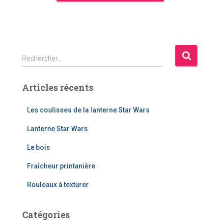
R
Rechercher…
e
c
Articles récents
h
e
r
Les coulisses de la lanterne Star Wars
c
Lanterne Star Wars
h
e
Le bois
r
Fraîcheur printanière
:
Rouleaux à texturer
Catégories