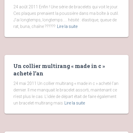
24 août 2011 Enfin ! Une série de bracelets qui voit le jour.
Ces plaques prenaient la poussière dans ma boîte à outil.
J’ai longtemps, longtemps….. hésité : élastique, queue de
rat, buna, chaîne ??????
Lire la suite
Un collier multirang « made in c »
acheté l’an
24 mai 2011 Un collier multirang « made in c » acheté l’an
dernier. Il me manquait le bracelet assorti, maintenant ce
n’est plus le cas. L’idée de départ était de faire également
un bracelet multirang mais
Lire la suite