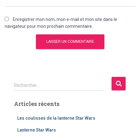
Enregistrer mon nom, mon e-mail et mon site dans le
navigateur pour mon prochain commentaire.
R
Rechercher…
e
c
Articles récents
h
e
r
Les coulisses de la lanterne Star Wars
c
Lanterne Star Wars
h
e