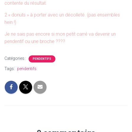
contente du résultat.
2 « donuts » à porter avec un décolleté. (pas ensembles
hein !)
Je ne sais pas encore si mon petit carré va devenir un
pendentif ou une broche ????
Catégories :
PENDENTIFS
Tags:
pendentifs