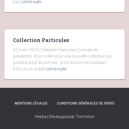
pas
Lire la suite
Collection Particules
22 mars 2012 Collection Particules 2 essais de
pendentifs et un collier pour une nouvelle collection qui
pointe le bout de son nez. Je les trouve très sympas !
Donc il y en a déjà
Lire la suite
MENTIONS LÉGALES
CONDITIONS GÉNÉRALES DE VENTE
Hestia | Développé par
ThemeIsle