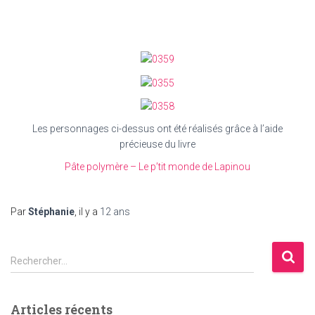
Les personnages ci-dessus ont été réalisés grâce à l’aide
précieuse du livre
Pâte polymère – Le p’tit monde de Lapinou
Par
Stéphanie
, il y a
12 ans
R
Rechercher…
e
c
h
Articles récents