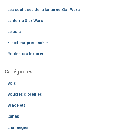
e
r
Les coulisses de la lanterne Star Wars
c
h
Lanterne Star Wars
e
Le bois
r
Fraîcheur printanière
:
Rouleaux à texturer
Catégories
Bois
Boucles d'oreilles
Bracelets
Canes
challenges