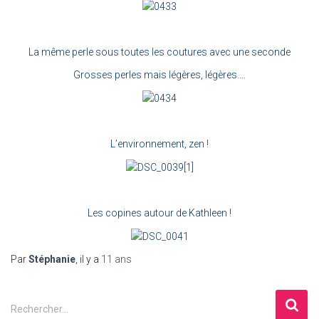
La même perle sous toutes les coutures avec une seconde
Grosses perles mais légères, légères….
L’environnement, zen !
Les copines autour de Kathleen !
Par
Stéphanie
, il y a
11 ans
R
Rechercher…