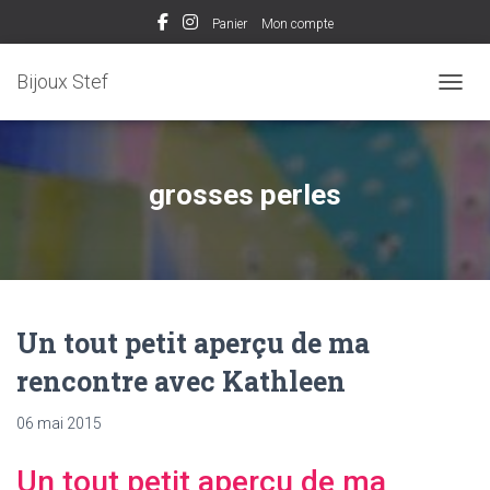
Panier
Mon compte
Bijoux Stef
OUVRI
grosses perles
Un tout petit aperçu de ma
rencontre avec Kathleen
06 mai 2015
Un tout petit aperçu de ma