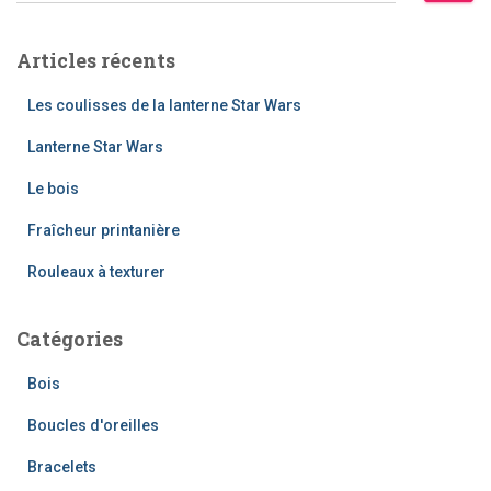
e
c
h
Articles récents
e
r
Les coulisses de la lanterne Star Wars
c
h
Lanterne Star Wars
e
Le bois
r
Fraîcheur printanière
:
Rouleaux à texturer
Catégories
Bois
Boucles d'oreilles
Bracelets