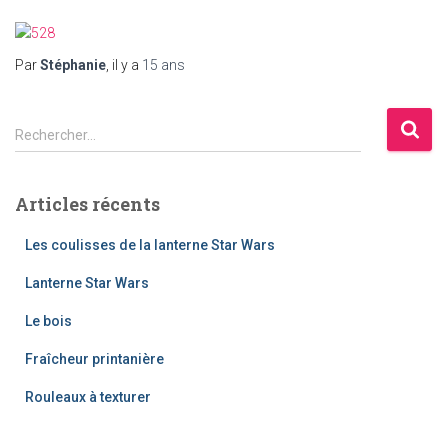
Par
Stéphanie
, il y a
15 ans
R
Rechercher…
e
c
h
Articles récents
e
r
Les coulisses de la lanterne Star Wars
c
h
Lanterne Star Wars
e
Le bois
r
Fraîcheur printanière
:
Rouleaux à texturer