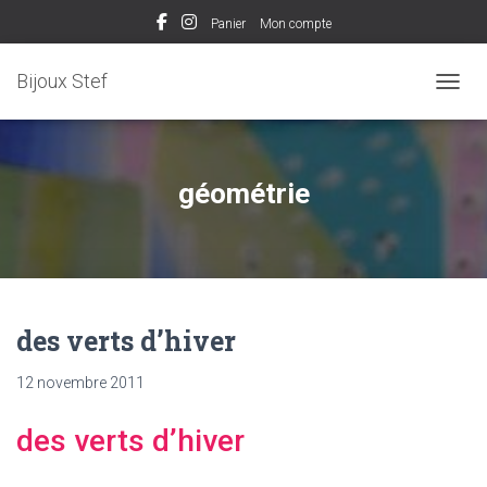
Panier
Mon compte
Bijoux Stef
OUVRI
géométrie
des verts d’hiver
12 novembre 2011
des verts d’hiver