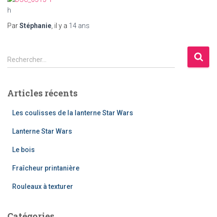
h
Par
Stéphanie
, il y a
14 ans
R
Rechercher…
e
c
h
Articles récents
e
r
Les coulisses de la lanterne Star Wars
c
h
Lanterne Star Wars
e
Le bois
r
Fraîcheur printanière
:
Rouleaux à texturer
Catégories