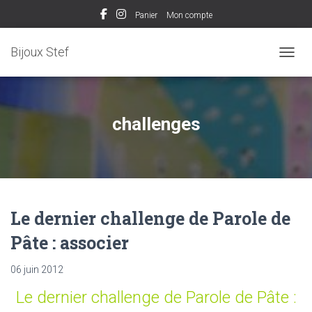
Panier
Mon compte
Bijoux Stef
OUVRI
challenges
Le dernier challenge de Parole de
Pâte : associer
06 juin 2012
Le dernier challenge de
Parole de Pâte
: