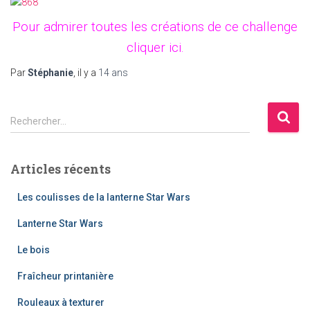
Pour admirer toutes les créations de ce challenge
cliquer ici
.
Par
Stéphanie
, il y a
14 ans
R
Rechercher…
e
c
h
Articles récents
e
r
Les coulisses de la lanterne Star Wars
c
h
Lanterne Star Wars
e
Le bois
r
Fraîcheur printanière
:
Rouleaux à texturer