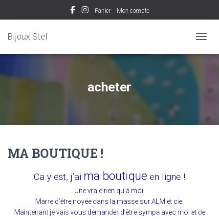
Panier
Mon compte
Bijoux Stef
OUVRI
acheter
MA BOUTIQUE !
ma boutique
Ca y est, j’ai
en ligne !
Une vraie rien qu’à moi.
Marre d’être noyée dans la masse sur ALM et cie.
Maintenant je vais vous demander d’être sympa avec moi et de