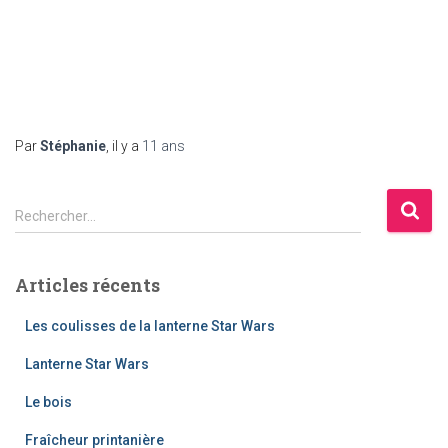
Par
Stéphanie
, il y a
11 ans
R
Rechercher…
e
c
h
Articles récents
e
r
Les coulisses de la lanterne Star Wars
c
h
Lanterne Star Wars
e
Le bois
r
Fraîcheur printanière